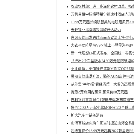
农业农村部：进一步深化农村改革，拓
万机易租中标横琴希尔顿逸林酒店人形
10.99万元起长续航智美纯电轿跑风云A
天齐锂业拟战略投资欣旺达动力
东风天锦出发跨越西南五省法士特·易行
大衣哥助阵星海V9区域上市暨星海V6
新一代理想L6正式发布，全国统一零售价2
共推出2个车型版本24.99万元起阿维塔0
不止颜值，更懂操控试驾MINICOOPE
暑期自驾热潮升温，骆驼AGM启停电
从外贸“半年报”看经济第一大省的高质
腾势Z开启国内预售,预售价68万元起
吉利银河雷霆16合1智能电驱发布首搭吉
售价12.38万元起小鹏MONAL03全球上
扩大汽车全链条消费
山海百城店庆购车正当时捷途山海全系
超级置换价16.99万元起售2027款星途E