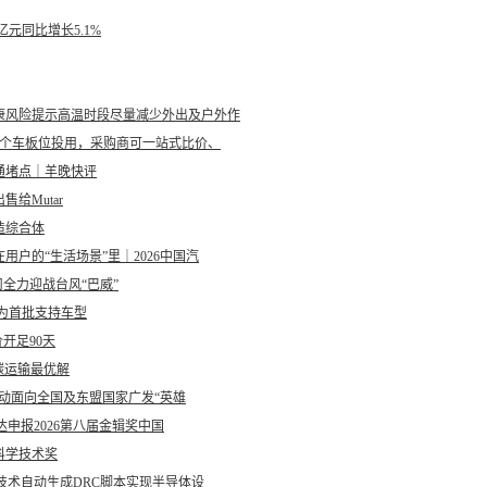
亿元同比增长5.1%
康风险提示高温时段尽量减少外出及户外作
0个车板位投用，采购商可一站式比价、
疏通堵点｜羊晚快评
出售给Mutar
造综合体
户的“生活场景”里｜2026中国汽
全力迎战台风“巴威”
7为首批支持车型
开足90天
零碳运输最优解
”启动面向全国及东盟国家广发“英雄
雷达申报2026第八届金辑奖中国
科学技术奖
技术自动生成DRC脚本实现半导体设