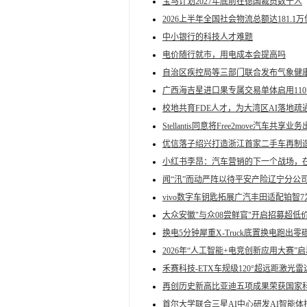
宝马计划2027年底前在德国裁员数千人
2026上半年全国社会物流总额达181.1万
中小银行的科技人才难题
电价随行就市，用电成本会提高吗
自治区疾控局等三部门联合发布气象健
广西海吉星进口果专属交易单体启用11
校地共育FDE人才，为大湾区AI落地
Stellantis同意将Free2move汽车共享业务
优信落子绍兴打造浙江首家二手车再制
小红书李昂：汽车营销的下一个战场，在用
闻“汛”而动严阵以待平安产险辽宁分公司
vivo数字车钥匙拓展广汽丰田适配铂智
大众安徽"与众08尝鲜官"开启招募超低价
换电5分钟犀重X-Truck底置换电跑出
2026年“人工智能+电竞创新应用大赛
禾赛科技-ETX车规级120°超远距激光
再创历史新高比亚迪五项成果荣获国家
首尔大学联合三星AI中心研发AI智能体