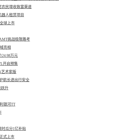
宽农民增收致富渠道
机器人租赁项目
9全球上市
AMT挑战极限路考
区域亮相
4.98万元
7L开启预售
RS艺术家版
池护航长途出行安全
量跃升
利银河TT
市
限时瓜分1亿补贴
S正式上市