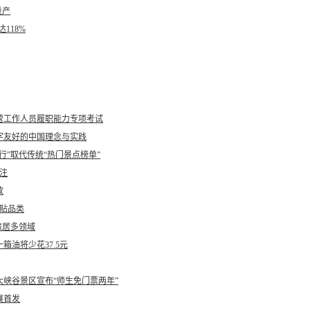
投产
118%
营工作人员履职能力专项考试
字友好的中国理念与实践
行”取代传统“热门景点榜单”
注
放
贴品类
旅居多领域
油将少花37.5元
峡谷景区宣布“师生免门票两年”
展首发