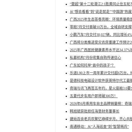
“楚超”第十二轮潜江2:1胜黄冈止住五轮
从“想去看看”到“说走就走”“中国游”热
广西2025年生态答卷亮眼：环境质量
零跑7月交付首破10万台，全域自研支
小鹏汽车7月交付38,027辆，同比增长4%
广西将分类推进受灾农房重建工作预计2
2025年广西居民健康素养水平达34.37%较2
私募机构7月份密集自购传递信心
广东如何托举“县中的孩子”？
乐道L90上市一周年累计交付超6万台，
是德科技电磁设计软件获英特尔代工最
奇瑞与讯飞再签五年约，星火座舱3.0
五菱代步车用户即将破300万！
2026年6月乘用车自主品牌销量榜：奇瑞
韩旭斌获批担任海垦财务董事长
建始百余老兵欢聚忆峥嵘岁月，齐心共植
南通移动：从“人海巡查“到“智慧哨兵”