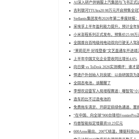
AI深入研产供销服上汽集团与飞书正式
吉利银河TTUltra20.98万元开启预
Stellantis集团发布2026年第二季度
采埃孚上半年盈利能力提升，预计全年销
小米澎程系列正式发布，预售价25.99万
全国首台百吨级纯电动双向行驶无人驾
“茉莉花开·好戏登泰”文艺直通车开进靖
上半年中国文化企业营收同比增长4.6%
向日葵 vs ToDesk 2026实测横评
悍途户外创始人刘良斌：以自研国货为
全固态电池，该醒醒了
李想欢迎雷军入局增程赛道；曝智驾“小
造车的比不过造电池的
免费拖车清淤、开辟定损绿色通道、置
“在中国、向全球”900台锋坦FrontierP
均普智能拟定增募资10.25亿元
600Arms输出、200℃结温，臻驱科技Slim