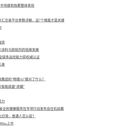
国市场疲软拖累整体表现
度外汇交易平台参数详解，这7个维度才是关键
市
融资
车涂料与胶粘剂的低碳发展
全链条品控能力获权威认证
忘录
：趣致集团的"物理AI"做对了什么？
智能底盘"虎踞"
活力
江省全民健康服务包专项行动发布会在杭启幕
为日常，普通人怎么投？
0Max上市