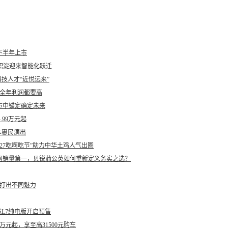
下半年上市
积淀迎来智能化跃迁
技人才“近悦远来”
企全年利润都要高
市中锚定确定未来
.99万元起
车惠民演出
27吃啊吃节”助力中华土鸡人气出圈
地组网销量第一，贝锐蒲公英如何重新定义务实之选？
计打出不同魅力
至境L7纯电版开启预售
万元起，享至高31500元购车