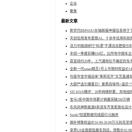
企业
聚焦
最新文章
新世代BMWiX3长轴距版申报信息将于
天创信用发布星图AI，十余年信用科技
活力中国调研行“科漂”不漂泊合肥吸引科
丰田一季度狂赚634亿，比所有中国车
官宣续约20年，上汽通用在不确定的车
全新一代smart精灵1号上市限时权益价14
句容市宝华镇迎来“茉莉花开”文艺直通
大厨严选引爆夏日！紫燕百味鸡×温氏“7
SD-WAN横评：20年网络积累，异
宝马3系中国市场累计销量突破200万辆
东风风神新能源8系双车齐发家族化设
Seeds?恺望数据完成超亿元融资
国补预售权益价16.99-20.69万元别克
享界G9全国首批展车到店，预售价43.98