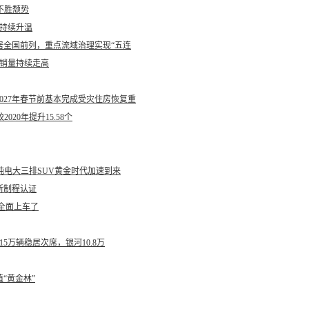
不胜颓势
度持续升温
稳居全国前列，重点流域治理实现“五连
撑销量持续走高
027年春节前基本完成受灾住房恢复重
020年提升15.58个
纯电大三排SUV黄金时代加速到来
新制程认证
要全面上车了
15万辆稳居次席，银河10.8万
“黄金林”