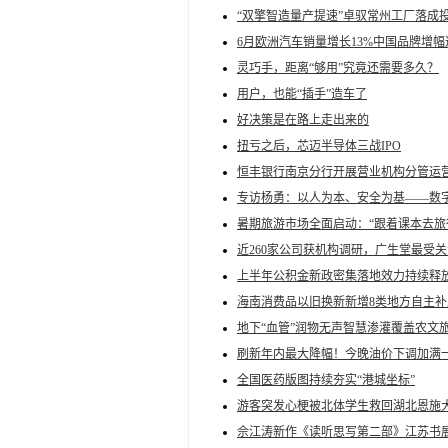
“双擎智造量产提速”卓驭常州工厂落成
6月欧洲汽车销量增长13%中国品牌增幅达
灵巧手，距离“够用”究竟还需要多久？
用户，也能“插手”造车了
好决策是在路上走出来的
扭亏之后，芯迈半导体三战IPO
恒丰银行南京分行开展营业机构分管运
专访杨勇：以人为本、安全为基——数
暑期旅游市场全面启动：“跟着课本去旅
近260家公司获机构调研，广生堂最受关
上半年公积金新政密集落地效力持续释
海南消费品以旧换新新增8类地方自主补
地下“血管”润物无声智慧渗灌覆盖农文
刷新年内最大降幅！今晚油价下调加满一箱
全国医药版图持续夯实“港城坐标”
游客突发心梗被北体学生救回湖北恩施大
佘江涛新作《读听思写第二部》江苏书