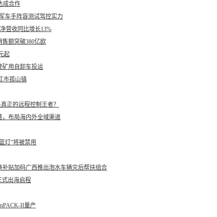
达成合作
售全冠军车手阵容测试驾控实力
财报：净营收同比增长13%
售额突破380亿欧
元起
驶矿用自卸车投运
江市孤山镇
：谁才是真正的远程控制王者？
基，布局海内外全域渠道
蓝灯”将被禁用
换补贴加码广西推出泡水车辆灾后帮扶组合
ro正式出海启程
PACK-II量产