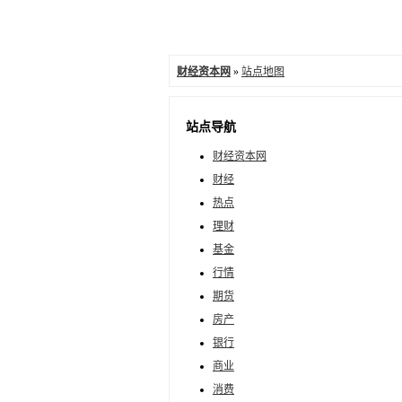
财经资本网
»
站点地图
站点导航
财经资本网
财经
热点
理财
基金
行情
期货
房产
银行
商业
消费