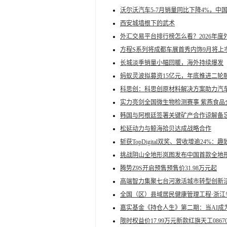
沃尔沃汽车5-7月销量同比下降4%，中
西安城墙根下的武术
外汇交易平台排行榜怎么看？2026年
方程S系列将成都车展首秀内饰9月将上
长城淡季销量小幅回暖，海外持续爆发
蚂蚁灵波拟募资15亿元，年底推进二轮
科思创：科思创原材料解决方案助力汽
实力亮剑全国微生物检测赛事 紫燕食品
韩国与阿根廷签署关键矿产合作谅解备
松延动力与鲸海拾贝达成战略合作
斩获TopDigital双奖、营收增逾24%
挑战阴山全地形岚图发布中国首款全地形
腾势Z9S开启预售预售价31.98万元起
高端智力集聚七台河激活城市转型创新
全国（区）县域居民健康管理工程·浙
嘉实基金《持仓人生》第二期：当AI成
限时权益价17.99万元新款红旗天工0867